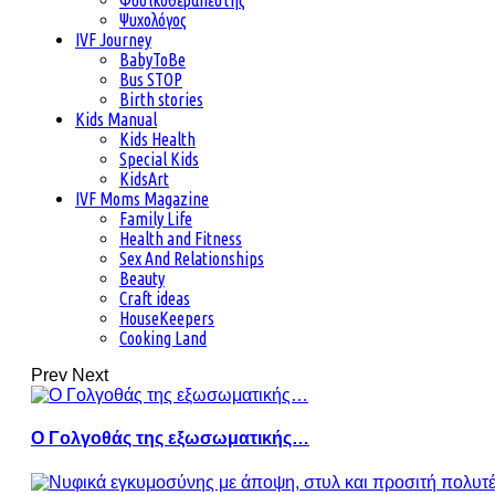
Φυσικοθεραπευτής
Ψυχολόγος
IVF Journey
BabyToBe
Bus STOP
Birth stories
Kids Manual
Kids Health
Special Kids
KidsArt
IVF Moms Magazine
Family Life
Health and Fitness
Sex And Relationships
Beauty
Craft ideas
HouseKeepers
Cooking Land
Prev
Next
Ο Γολγοθάς της εξωσωματικής…