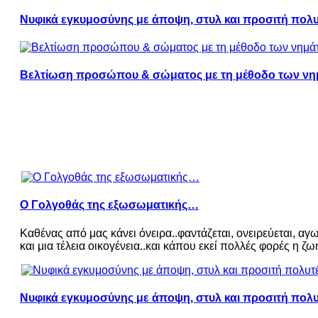
Νυφικά εγκυμοσύνης με άποψη, στυλ και προσιτή πολ
Βελτίωση προσώπου & σώματος με τη μέθοδο των ν
Ο Γολγοθάς της εξωσωματικής…
Καθένας από μας κάνει όνειρα..φαντάζεται, ονειρεύεται, αγων
και μια τέλεια οικογένεια..και κάπου εκεί πολλές φορές η ζωή
Νυφικά εγκυμοσύνης με άποψη, στυλ και προσιτή πολυ