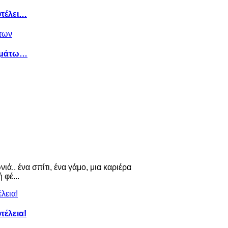
υτέλει…
ημάτω…
ιά.. ένα σπίτι, ένα γάμο, μια καριέρα
 φέ...
τέλεια!