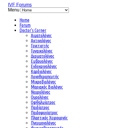
IVF Forums
Menu
Home
Forum
Doctor's Corner
Αιματολόγος
Ακτινολόγος
Γενετιστής
Γυναικολόγος
Δερματολόγος
Εμβρυολόγος
Ενδοκρινολόγος
Καρδιολόγος
Λογοθεραπευτής
Μικροβιολόγος
Μοριακός Βιολόγος
Νευρολόγος
Ουρολόγος
Οφθαλμίατρος
Παιδίατρος
Παιδοψυχίατρος
Πλαστικός Χειρουργός
Πνευμονολόγος